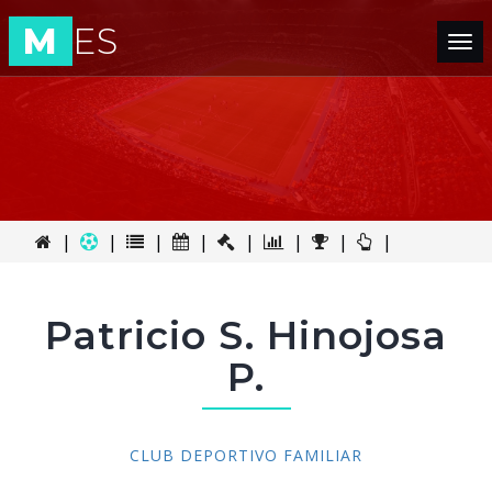
M
ES
Tog
nav
|
|
|
|
|
|
|
|
Patricio S. Hinojosa
P.
CLUB DEPORTIVO FAMILIAR