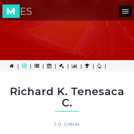
M
ES
Tog
nav
|
|
|
|
|
|
|
|
Richard K. Tenesaca
C.
S.D. Cobras